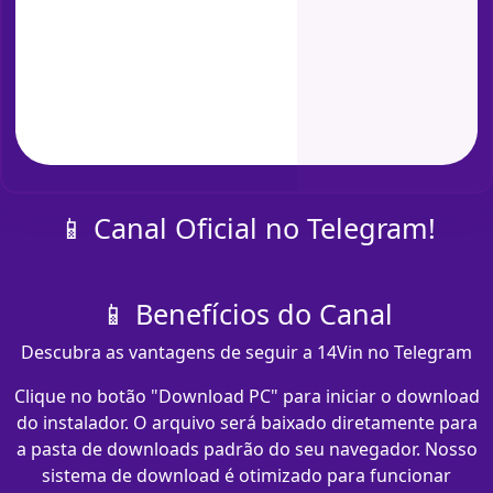
📱 Canal Oficial no Telegram!
📱 Benefícios do Canal
Descubra as vantagens de seguir a 14Vin no Telegram
Clique no botão "Download PC" para iniciar o download
do instalador. O arquivo será baixado diretamente para
a pasta de downloads padrão do seu navegador. Nosso
sistema de download é otimizado para funcionar