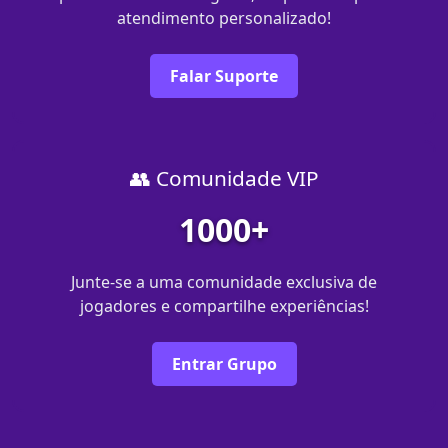
atendimento personalizado!
Falar Suporte
👥 Comunidade VIP
1000+
Junte-se a uma comunidade exclusiva de
jogadores e compartilhe experiências!
Entrar Grupo