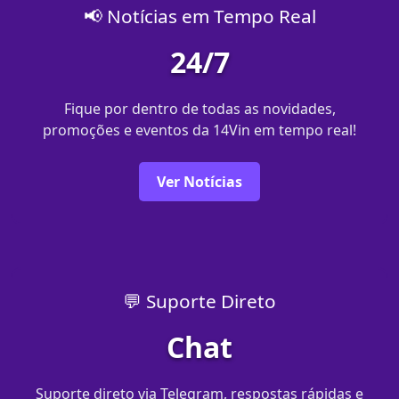
📢 Notícias em Tempo Real
24/7
Fique por dentro de todas as novidades,
promoções e eventos da 14Vin em tempo real!
Ver Notícias
💬 Suporte Direto
Chat
Suporte direto via Telegram, respostas rápidas e