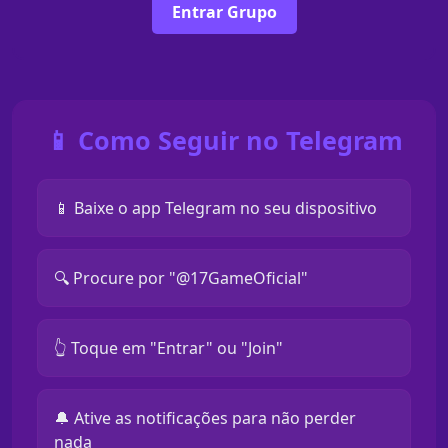
Entrar Grupo
📱 Como Seguir no Telegram
📱 Baixe o app Telegram no seu dispositivo
🔍 Procure por "@17GameOficial"
👆 Toque em "Entrar" ou "Join"
🔔 Ative as notificações para não perder
nada