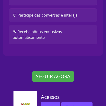
💬 Participe das conversas e interaja
🎁 Receba bônus exclusivos
automaticamente
SEGUIR AGORA
Acessos