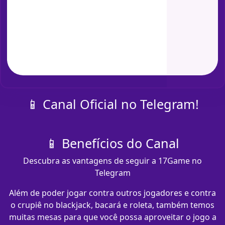
📱 Canal Oficial no Telegram!
📱 Benefícios do Canal
Descubra as vantagens de seguir a 17Game no
Telegram
Além de poder jogar contra outros jogadores e contra
o crupiê no blackjack, bacará e roleta, também temos
muitas mesas para que você possa aproveitar o jogo a