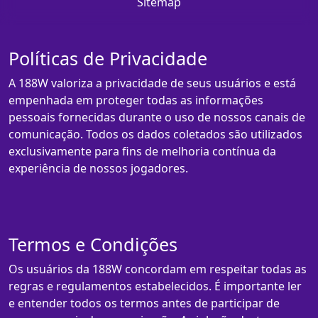
Sitemap
Políticas de Privacidade
A 188W valoriza a privacidade de seus usuários e está
empenhada em proteger todas as informações
pessoais fornecidas durante o uso de nossos canais de
comunicação. Todos os dados coletados são utilizados
exclusivamente para fins de melhoria contínua da
experiência de nossos jogadores.
Termos e Condições
Os usuários da 188W concordam em respeitar todas as
regras e regulamentos estabelecidos. É importante ler
e entender todos os termos antes de participar de