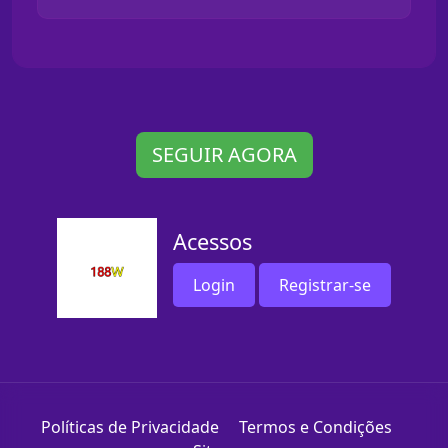
SEGUIR AGORA
Acessos
Login
Registrar-se
Políticas de Privacidade
Termos e Condições