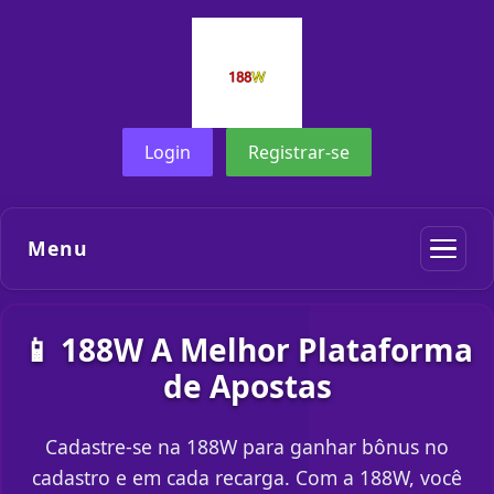
Login
Registrar-se
Menu
📱 188W A Melhor Plataforma
de Apostas
Cadastre-se na 188W para ganhar bônus no
cadastro e em cada recarga. Com a 188W, você