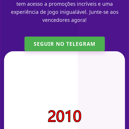
tem acesso a promoções incríveis e uma
experiência de jogo inigualável. Junte-se aos
vencedores agora!
SEGUIR NO TELEGRAM