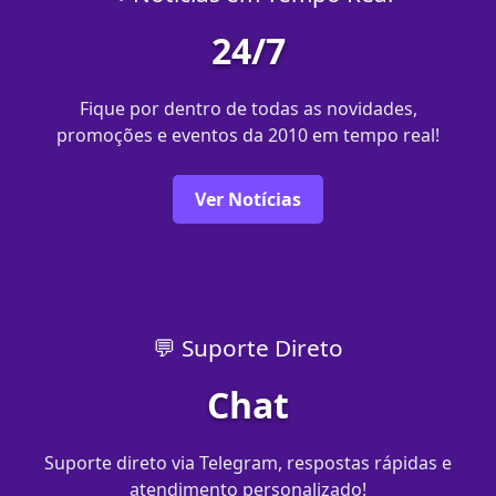
24/7
Fique por dentro de todas as novidades,
promoções e eventos da 2010 em tempo real!
Ver Notícias
💬 Suporte Direto
Chat
Suporte direto via Telegram, respostas rápidas e
atendimento personalizado!