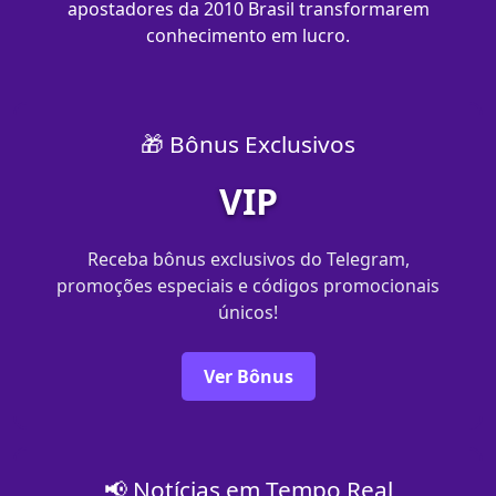
apostadores da 2010 Brasil transformarem
conhecimento em lucro.
🎁 Bônus Exclusivos
VIP
Receba bônus exclusivos do Telegram,
promoções especiais e códigos promocionais
únicos!
Ver Bônus
📢 Notícias em Tempo Real