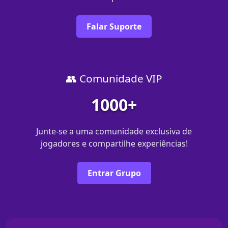
Falar Suporte
👥 Comunidade VIP
1000+
Junte-se a uma comunidade exclusiva de
jogadores e compartilhe experiências!
Entrar Grupo