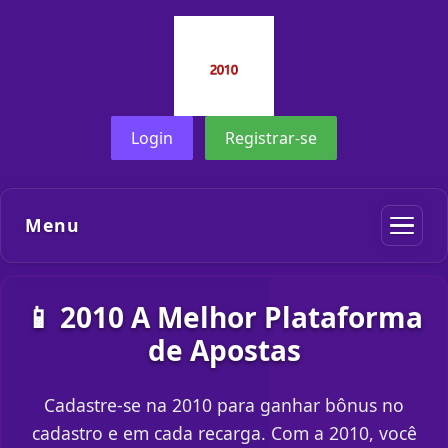
Login
Registrar-se
Menu
📱 2010 A Melhor Plataforma
de Apostas
Cadastre-se na 2010 para ganhar bônus no
cadastro e em cada recarga. Com a 2010, você