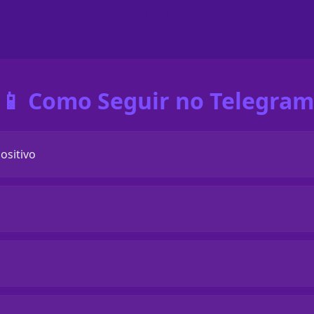
📱 Como Seguir no Telegram
ositivo