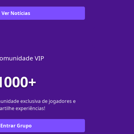
Ver Notícias
Comunidade VIP
1000+
unidade exclusiva de jogadores e
rtilhe experiências!
Entrar Grupo