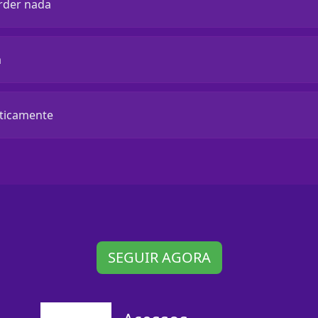
erder nada
a
aticamente
SEGUIR AGORA