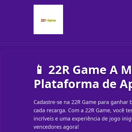
📱 22R Game A M
Plataforma de A
Cadastre-se na 22R Game para ganhar 
cada recarga. Com a 22R Game, você t
incríveis e uma experiência de jogo inig
vencedores agora!