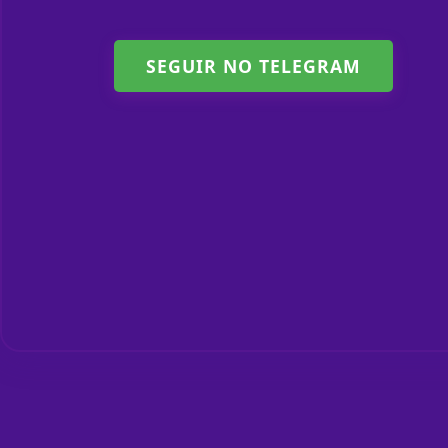
SEGUIR NO TELEGRAM