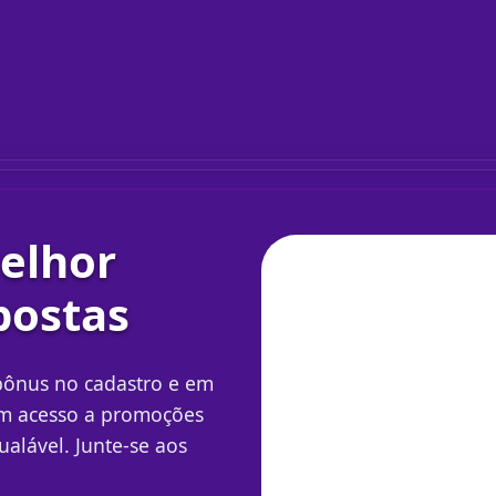
elhor
postas
bônus no cadastro e em
em acesso a promoções
ualável. Junte-se aos