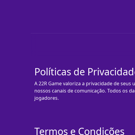
Políticas de Privacida
A 22R Game valoriza a privacidade de seus
nossos canais de comunicação. Todos os dad
jogadores.
Termos e Condições