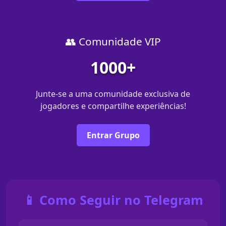
👥 Comunidade VIP
1000+
Junte-se a uma comunidade exclusiva de
jogadores e compartilhe experiências!
Entrar Grupo
📱 Como Seguir no Telegram