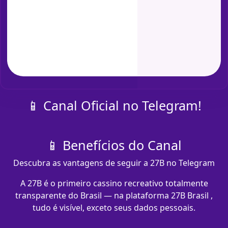
📱 Canal Oficial no Telegram!
📱 Benefícios do Canal
Descubra as vantagens de seguir a 27B no Telegram
A 27B é o primeiro cassino recreativo totalmente
transparente do Brasil — na plataforma 27B Brasil ,
tudo é visível, exceto seus dados pessoais.