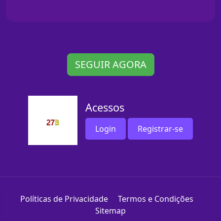
SEGUIR AGORA
Acessos
Login
Registrar-se
Políticas de Privacidade
Termos e Condições
Sitemap