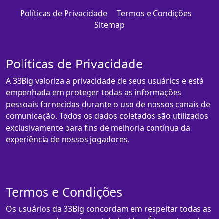
Políticas de Privacidade
Termos e Condições
Sitemap
Políticas de Privacidade
A 33Big valoriza a privacidade de seus usuários e está
empenhada em proteger todas as informações
pessoais fornecidas durante o uso de nossos canais de
comunicação. Todos os dados coletados são utilizados
exclusivamente para fins de melhoria contínua da
experiência de nossos jogadores.
Termos e Condições
Os usuários da 33Big concordam em respeitar todas as