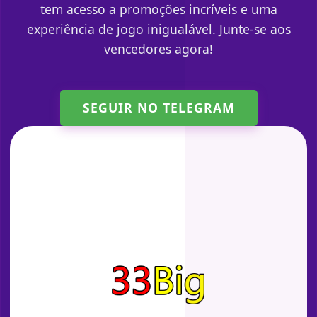
tem acesso a promoções incríveis e uma
experiência de jogo inigualável. Junte-se aos
vencedores agora!
SEGUIR NO TELEGRAM