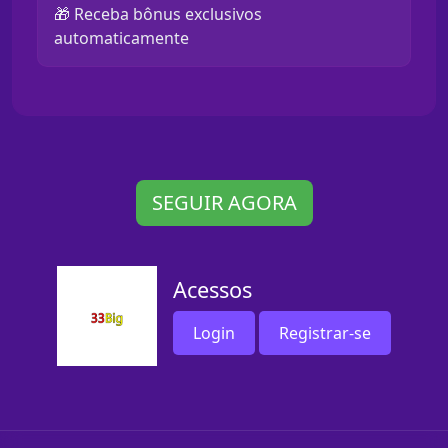
🎁 Receba bônus exclusivos
automaticamente
SEGUIR AGORA
Acessos
Login
Registrar-se