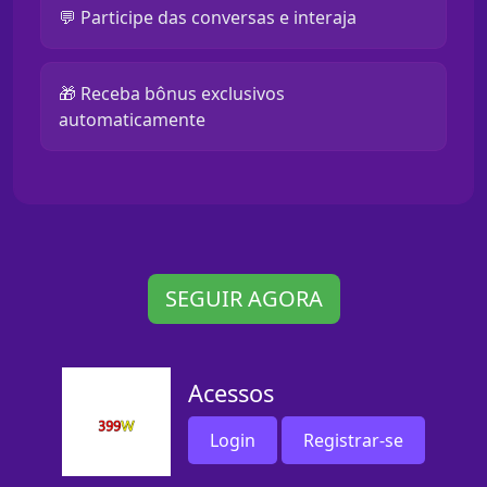
💬 Participe das conversas e interaja
🎁 Receba bônus exclusivos
automaticamente
SEGUIR AGORA
Acessos
Login
Registrar-se