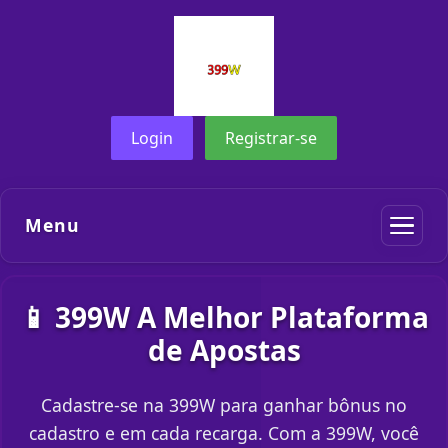
Login
Registrar-se
Menu
📱 399W A Melhor Plataforma
de Apostas
Cadastre-se na 399W para ganhar bônus no
cadastro e em cada recarga. Com a 399W, você