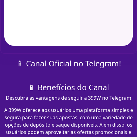
📱 Canal Oficial no Telegram!
📱 Benefícios do Canal
Descubra as vantagens de seguir a 399W no Telegram
A 399W oferece aos usuários uma plataforma simples e
segura para fazer suas apostas, com uma variedade de
opções de depósito e saque disponíveis. Além disso, os
usuários podem aproveitar as ofertas promocionais e