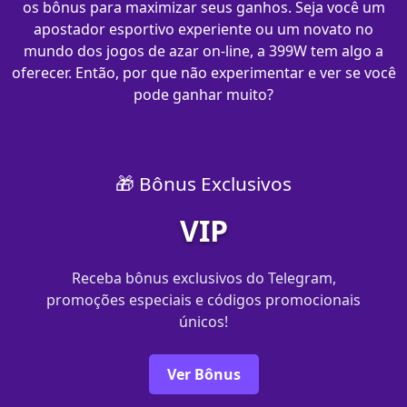
os bônus para maximizar seus ganhos. Seja você um
apostador esportivo experiente ou um novato no
mundo dos jogos de azar on-line, a 399W tem algo a
oferecer. Então, por que não experimentar e ver se você
pode ganhar muito?
🎁 Bônus Exclusivos
VIP
Receba bônus exclusivos do Telegram,
promoções especiais e códigos promocionais
únicos!
Ver Bônus