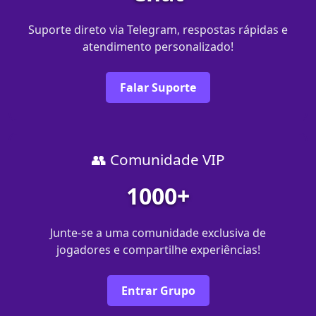
Suporte direto via Telegram, respostas rápidas e
atendimento personalizado!
Falar Suporte
👥 Comunidade VIP
1000+
Junte-se a uma comunidade exclusiva de
jogadores e compartilhe experiências!
Entrar Grupo