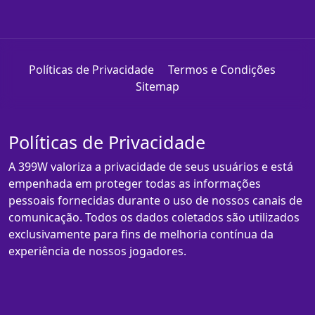
Políticas de Privacidade
Termos e Condições
Sitemap
Políticas de Privacidade
A 399W valoriza a privacidade de seus usuários e está
empenhada em proteger todas as informações
pessoais fornecidas durante o uso de nossos canais de
comunicação. Todos os dados coletados são utilizados
exclusivamente para fins de melhoria contínua da
experiência de nossos jogadores.