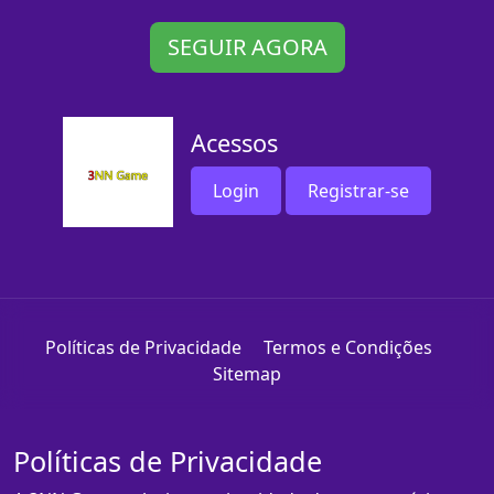
SEGUIR AGORA
Acessos
Login
Registrar-se
Políticas de Privacidade
Termos e Condições
Sitemap
Políticas de Privacidade