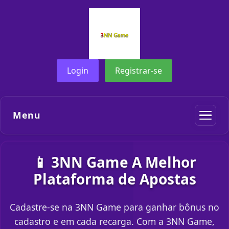
Login
Registrar-se
Menu
📱 3NN Game A Melhor
Plataforma de Apostas
Cadastre-se na 3NN Game para ganhar bônus no
cadastro e em cada recarga. Com a 3NN Game,