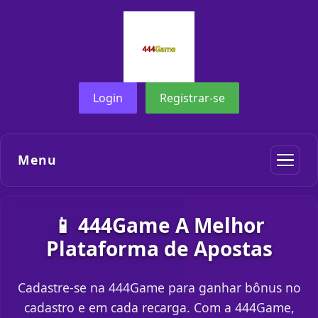
Login
Registrar-se
Menu
📱 444Game A Melhor
Plataforma de Apostas
Cadastre-se na 444Game para ganhar bônus no
cadastro e em cada recarga. Com a 444Game,