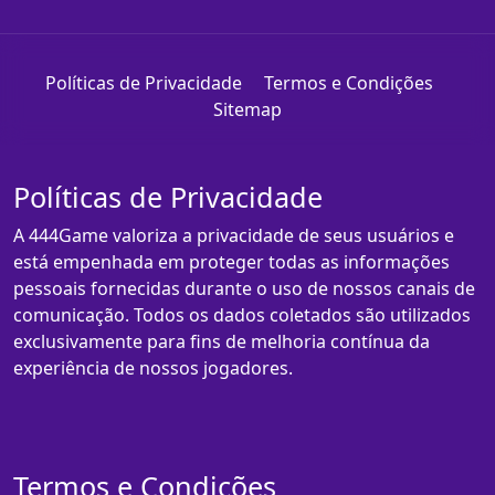
Políticas de Privacidade
Termos e Condições
Sitemap
Políticas de Privacidade
A 444Game valoriza a privacidade de seus usuários e
está empenhada em proteger todas as informações
pessoais fornecidas durante o uso de nossos canais de
comunicação. Todos os dados coletados são utilizados
exclusivamente para fins de melhoria contínua da
experiência de nossos jogadores.
Termos e Condições