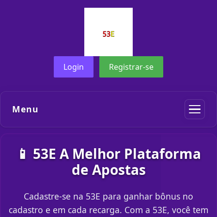
Login
Registrar-se
Menu
📱 53E A Melhor Plataforma
de Apostas
Cadastre-se na 53E para ganhar bônus no
cadastro e em cada recarga. Com a 53E, você tem