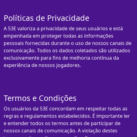
Políticas de Privacidade
A 53E valoriza a privacidade de seus usuários e está
empenhada em proteger todas as informações
pessoais fornecidas durante o uso de nossos canais de
comunicação. Todos os dados coletados são utilizados
exclusivamente para fins de melhoria contínua da
experiência de nossos jogadores.
Termos e Condições
Os usuários da 53E concordam em respeitar todas as
regras e regulamentos estabelecidos. É importante ler
e entender todos os termos antes de participar de
nossos canais de comunicação. A violação destes