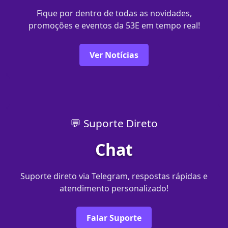
Fique por dentro de todas as novidades,
promoções e eventos da 53E em tempo real!
Ver Notícias
💬 Suporte Direto
Chat
Suporte direto via Telegram, respostas rápidas e
atendimento personalizado!
Falar Suporte