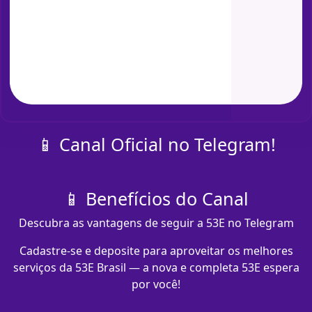
📱 Canal Oficial no Telegram!
📱 Benefícios do Canal
Descubra as vantagens de seguir a 53E no Telegram
Cadastre-se e deposite para aproveitar os melhores
serviços da 53E Brasil — a nova e completa 53E espera
por você!