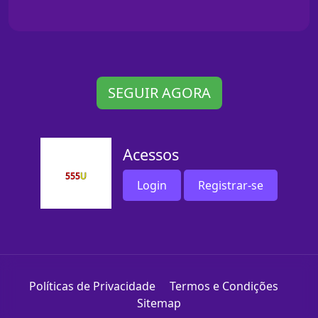
SEGUIR AGORA
Acessos
Login
Registrar-se
Políticas de Privacidade
Termos e Condições
Sitemap