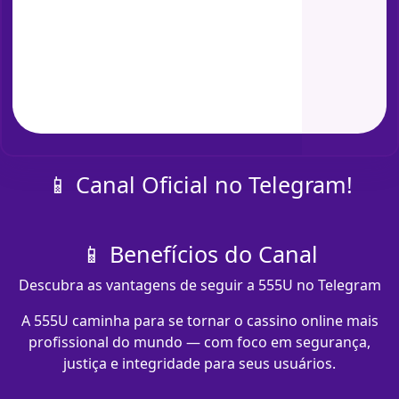
📱 Canal Oficial no Telegram!
📱 Benefícios do Canal
Descubra as vantagens de seguir a 555U no Telegram
A 555U caminha para se tornar o cassino online mais
profissional do mundo — com foco em segurança,
justiça e integridade para seus usuários.