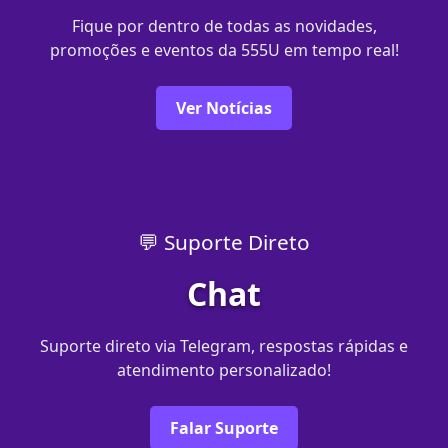
Fique por dentro de todas as novidades,
promoções e eventos da 555U em tempo real!
Ver Notícias
💬 Suporte Direto
Chat
Suporte direto via Telegram, respostas rápidas e
atendimento personalizado!
Falar Suporte