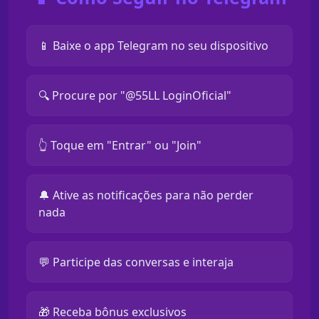
📱 Baixe o app Telegram no seu dispositivo
🔍 Procure por "@55LL LoginOficial"
👆 Toque em "Entrar" ou "Join"
🔔 Ative as notificações para não perder
nada
💬 Participe das conversas e interaja
🎁 Receba bônus exclusivos