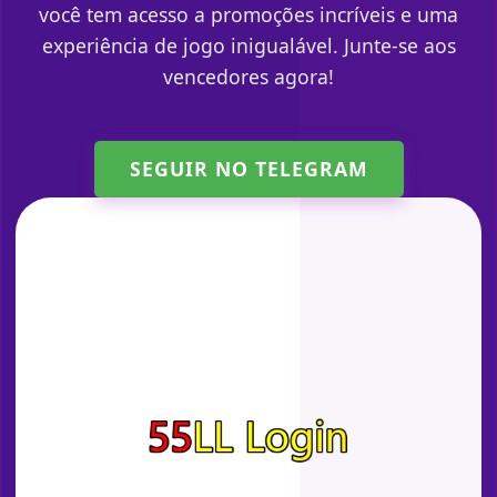
você tem acesso a promoções incríveis e uma
experiência de jogo inigualável. Junte-se aos
vencedores agora!
SEGUIR NO TELEGRAM