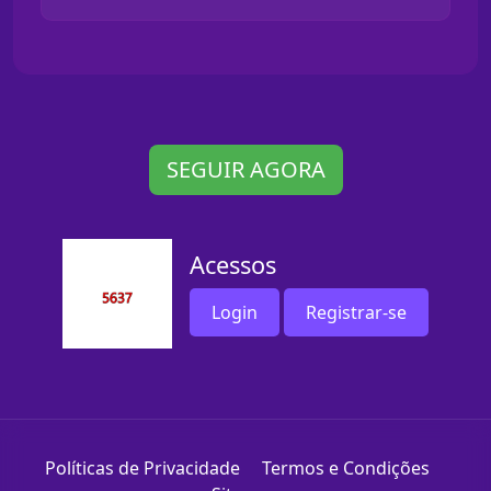
SEGUIR AGORA
Acessos
Login
Registrar-se
Políticas de Privacidade
Termos e Condições