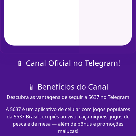
📱 Canal Oficial no Telegram!
📱 Benefícios do Canal
Descubra as vantagens de seguir a 5637 no Telegram
A 5637 é um aplicativo de celular com jogos populares
da 5637 Brasil : crupiês ao vivo, caça-níqueis, jogos de
pesca e de mesa — além de bônus e promoções
malucas!