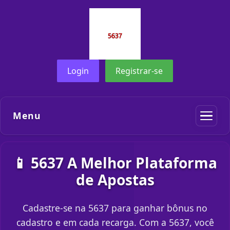
Login
Registrar-se
Menu
📱 5637 A Melhor Plataforma
de Apostas
Cadastre-se na 5637 para ganhar bônus no
cadastro e em cada recarga. Com a 5637, você