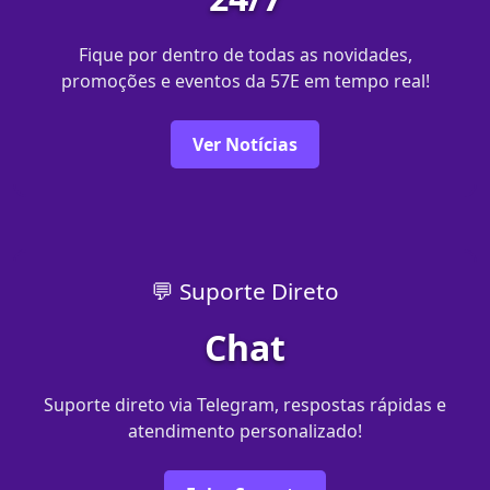
Fique por dentro de todas as novidades,
promoções e eventos da 57E em tempo real!
Ver Notícias
💬 Suporte Direto
Chat
Suporte direto via Telegram, respostas rápidas e
atendimento personalizado!