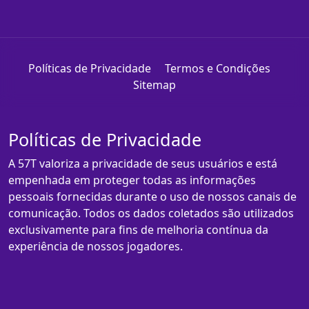
Políticas de Privacidade
Termos e Condições
Sitemap
Políticas de Privacidade
A 57T valoriza a privacidade de seus usuários e está
empenhada em proteger todas as informações
pessoais fornecidas durante o uso de nossos canais de
comunicação. Todos os dados coletados são utilizados
exclusivamente para fins de melhoria contínua da
experiência de nossos jogadores.