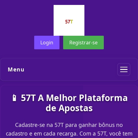
Login
Registrar-se
Menu
📱 57T A Melhor Plataforma
de Apostas
Cadastre-se na 57T para ganhar bônus no
cadastro e em cada recarga. Com a 57T, você tem