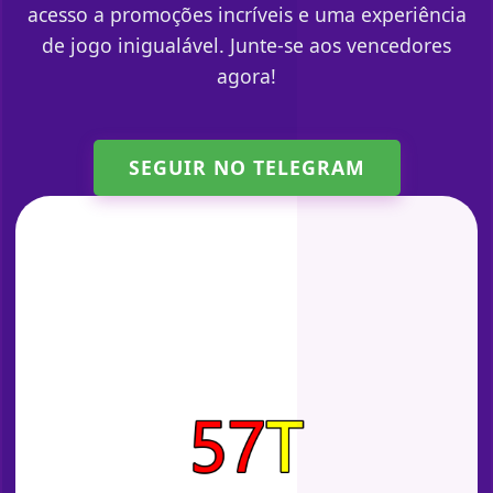
acesso a promoções incríveis e uma experiência
de jogo inigualável. Junte-se aos vencedores
agora!
SEGUIR NO TELEGRAM