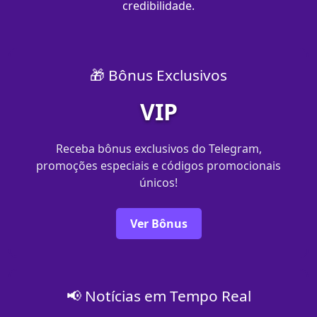
credibilidade.
🎁 Bônus Exclusivos
VIP
Receba bônus exclusivos do Telegram,
promoções especiais e códigos promocionais
únicos!
Ver Bônus
📢 Notícias em Tempo Real