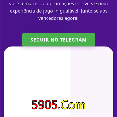
você tem acesso a promoções incríveis e uma
experiência de jogo inigualável. Junte-se aos
vencedores agora!
SEGUIR NO TELEGRAM