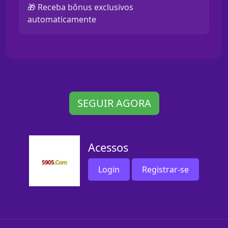
🎁 Receba bônus exclusivos
automaticamente
SEGUIR AGORA
Acessos
Login
Registrar-se