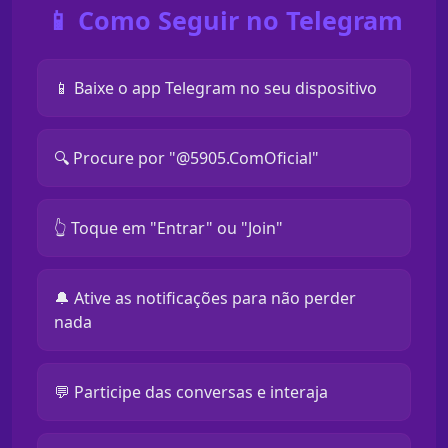
📱 Como Seguir no Telegram
📱 Baixe o app Telegram no seu dispositivo
🔍 Procure por "@5905.ComOficial"
👆 Toque em "Entrar" ou "Join"
🔔 Ative as notificações para não perder
nada
💬 Participe das conversas e interaja