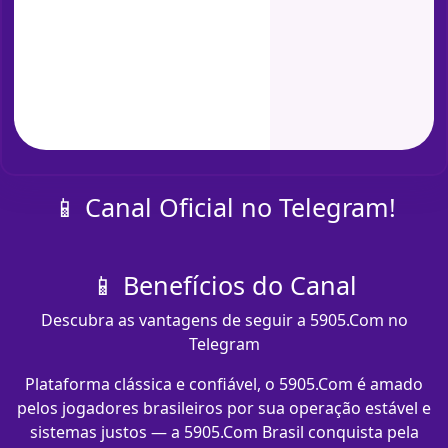
📱 Canal Oficial no Telegram!
📱 Benefícios do Canal
Descubra as vantagens de seguir a 5905.Com no
Telegram
Plataforma clássica e confiável, o 5905.Com é amado
pelos jogadores brasileiros por sua operação estável e
sistemas justos — a 5905.Com Brasil conquista pela