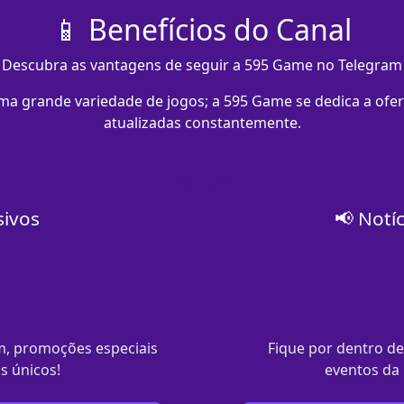
📱 Benefícios do Canal
Descubra as vantagens de seguir a 595 Game no Telegram
ma grande variedade de jogos; a 595 Game se dedica a ofe
atualizadas constantemente.
sivos
📢 Notí
m, promoções especiais
Fique por dentro d
s únicos!
eventos da