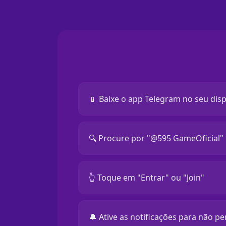
📱 Baixe o app Telegram no seu disp
🔍 Procure por "@595 GameOficial"
👆 Toque em "Entrar" ou "Join"
🔔 Ative as notificações para não p