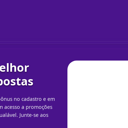
elhor
postas
bônus no cadastro e em
em acesso a promoções
ualável. Junte-se aos