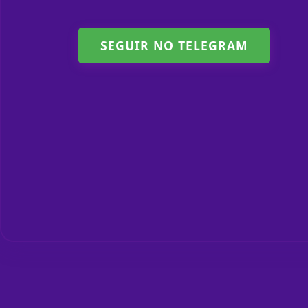
SEGUIR NO TELEGRAM