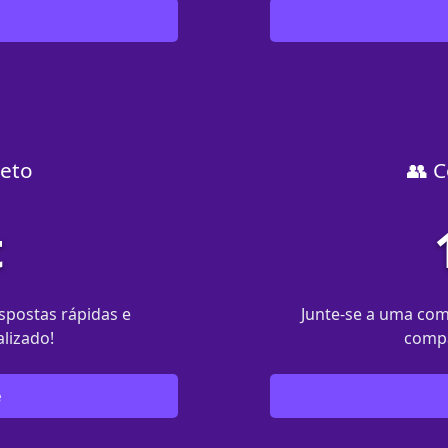
reto
👥 
t
espostas rápidas e
Junte-se a uma com
lizado!
compa
e