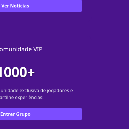
Ver Notícias
Comunidade VIP
1000+
unidade exclusiva de jogadores e
rtilhe experiências!
Entrar Grupo