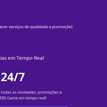
recer serviços de qualidade e promoções
cias em Tempo Real
24/7
e todas as novidades, promoções e
 595 Game em tempo real!