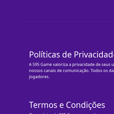
Políticas de Privacida
A 595 Game valoriza a privacidade de seus
nossos canais de comunicação. Todos os dad
jogadores.
Termos e Condições