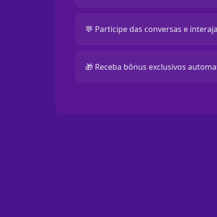
💬 Participe das conversas e interaj
🎁 Receba bônus exclusivos autom