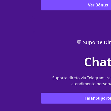
Ver Bônus
💬 Suporte Di
Cha
Suporte direto via Telegram, r
atendimento persona
Falar Suport