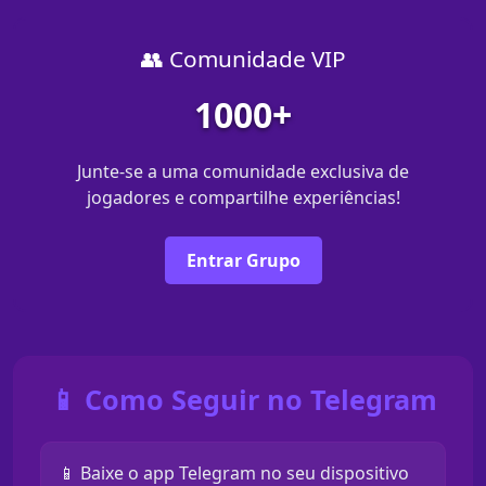
👥 Comunidade VIP
1000+
Junte-se a uma comunidade exclusiva de
jogadores e compartilhe experiências!
Entrar Grupo
📱 Como Seguir no Telegram
📱 Baixe o app Telegram no seu dispositivo