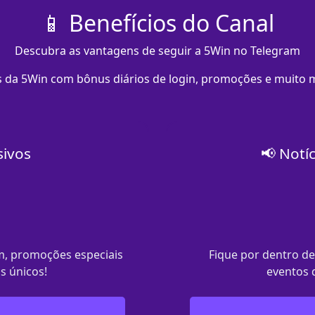
📱 Benefícios do Canal
Descubra as vantagens de seguir a 5Win no Telegram
s da 5Win com bônus diários de login, promoções e muito 
sivos
📢 Notí
m, promoções especiais
Fique por dentro d
s únicos!
eventos 