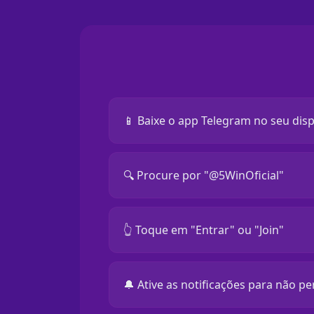
📱 Baixe o app Telegram no seu disp
🔍 Procure por "@5WinOficial"
👆 Toque em "Entrar" ou "Join"
🔔 Ative as notificações para não p