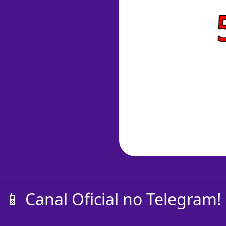
📱 Canal Oficial no Telegram!