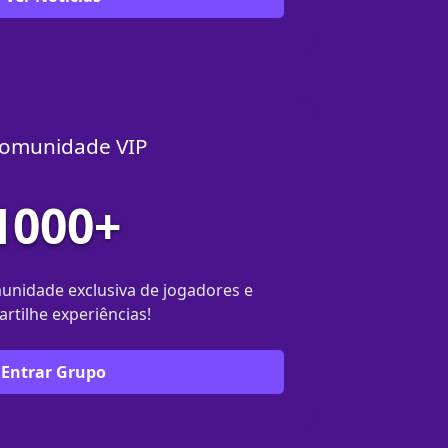
Comunidade VIP
1000+
unidade exclusiva de jogadores e
rtilhe experiências!
Entrar Grupo