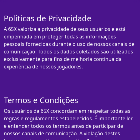
Políticas de Privacidade
A 65X valoriza a privacidade de seus usuários e está
empenhada em proteger todas as informações
pessoais fornecidas durante o uso de nossos canais de
comunicação. Todos os dados coletados são utilizados
exclusivamente para fins de melhoria contínua da
experiência de nossos jogadores.
Termos e Condições
Os usuários da 65X concordam em respeitar todas as
regras e regulamentos estabelecidos. É importante ler
e entender todos os termos antes de participar de
nossos canais de comunicação. A violação destes