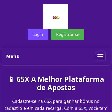
Login
Registrar-se
Menu
📱 65X A Melhor Plataforma
de Apostas
Cadastre-se na 65X para ganhar bônus no
cadastro e em cada recarga. Com a 65X, você tem