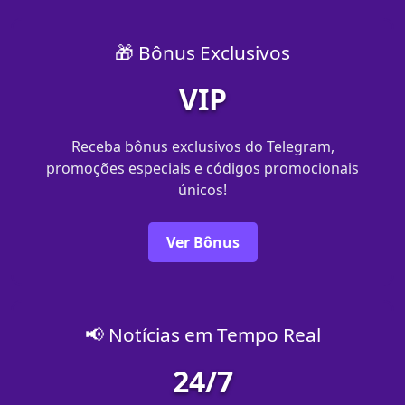
🎁 Bônus Exclusivos
VIP
Receba bônus exclusivos do Telegram,
promoções especiais e códigos promocionais
únicos!
Ver Bônus
📢 Notícias em Tempo Real
24/7