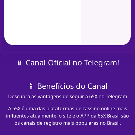
📱 Canal Oficial no Telegram!
📱 Benefícios do Canal
Descubra as vantagens de seguir a 65X no Telegram
A 65X é uma das plataformas de cassino online mais
influentes atualmente; o site e o APP da 65X Brasil são
os canais de registro mais populares no Brasil.