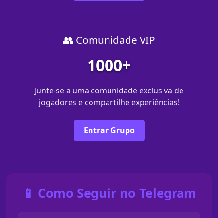
👥 Comunidade VIP
1000+
Junte-se a uma comunidade exclusiva de
jogadores e compartilhe experiências!
Entrar Grupo
📱 Como Seguir no Telegram