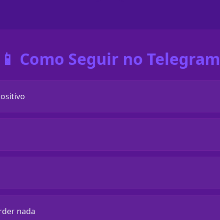
📱 Como Seguir no Telegram
ositivo
"
erder nada