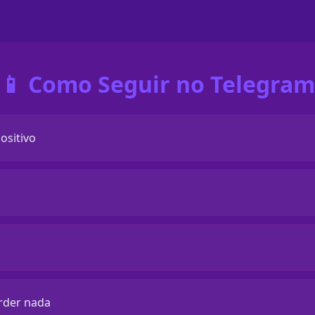
📱 Como Seguir no Telegram
ositivo
erder nada