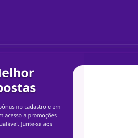
Melhor
postas
 bônus no cadastro e em
em acesso a promoções
ualável. Junte-se aos