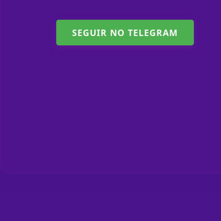
SEGUIR NO TELEGRAM