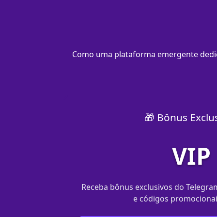
Como uma plataforma emergente dedica
🎁 Bônus Exclu
VIP
Receba bônus exclusivos do Telegra
e códigos promocionai