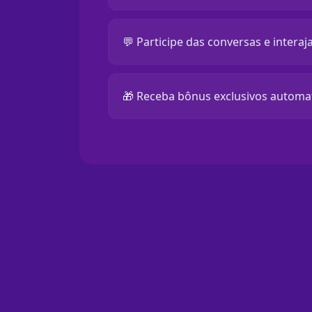
💬 Participe das conversas e interaj
🎁 Receba bônus exclusivos autom