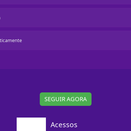
a
aticamente
SEGUIR AGORA
Acessos