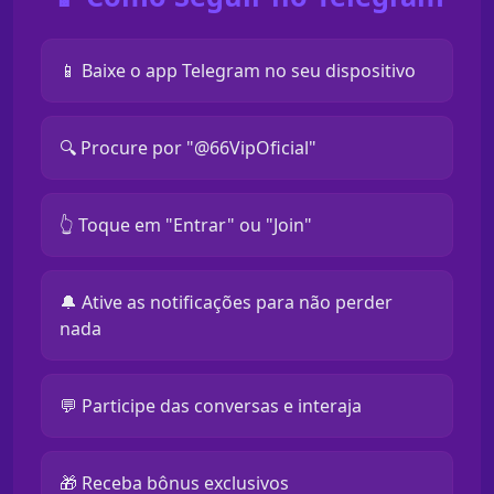
📱 Baixe o app Telegram no seu dispositivo
🔍 Procure por "@66VipOficial"
👆 Toque em "Entrar" ou "Join"
🔔 Ative as notificações para não perder
nada
💬 Participe das conversas e interaja
🎁 Receba bônus exclusivos