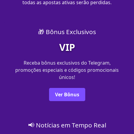
todas as apostas ativas serão perdidas.
🎁 Bônus Exclusivos
VIP
Receba bônus exclusivos do Telegram,
promoções especiais e códigos promocionais
únicos!
Ver Bônus
📢 Notícias em Tempo Real