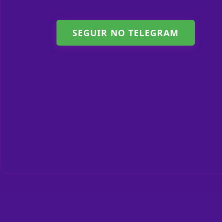
SEGUIR NO TELEGRAM