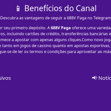
📱 Benefícios do Canal
Descubra as vantagens de seguir a 688V Paga no Telegram
er seu primeiro depósito. A
688V Paga
oferece uma varieda
os, incluindo cartões de crédito, transferências bancárias e
omece a apostar com apenas alguns cliques.Como novo jog
o tanto em jogos de cassino quanto em apostas esportiva
fique-se de ler os termos e condições para aproveitar ao má
sivos
📢 Notí