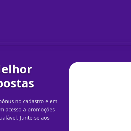
Melhor
postas
bônus no cadastro e em
em acesso a promoções
ualável. Junte-se aos