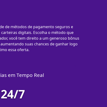
de de métodos de pagamento seguros e
 carteiras digitais. Escolha o método que
ador, você tem direito a um generoso bônus
s, aumentando suas chances de ganhar logo
ximo essa oferta.
cias em Tempo Real
24/7