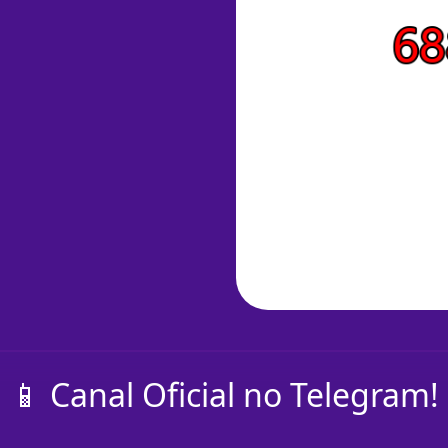
📱 Canal Oficial no Telegram!