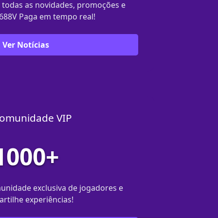
e todas as novidades, promoções e
 688V Paga em tempo real!
Ver Notícias
Comunidade VIP
1000+
unidade exclusiva de jogadores e
rtilhe experiências!