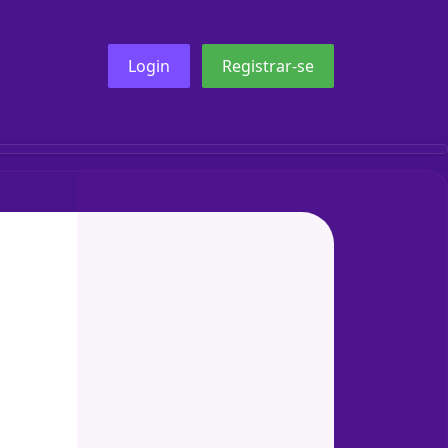
Login
Registrar-se