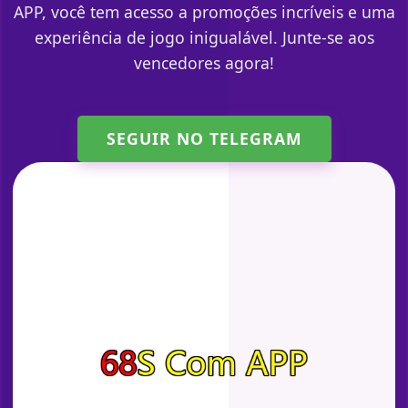
APP, você tem acesso a promoções incríveis e uma
experiência de jogo inigualável. Junte-se aos
vencedores agora!
SEGUIR NO TELEGRAM