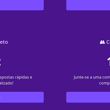
reto
👥 
t
espostas rápidas e
Junte-se a uma com
lizado!
compa
e