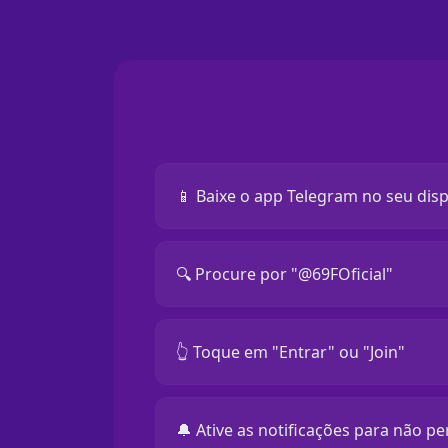
📱 Baixe o app Telegram no seu disp
🔍 Procure por "@69FOficial"
👆 Toque em "Entrar" ou "Join"
🔔 Ative as notificações para não p