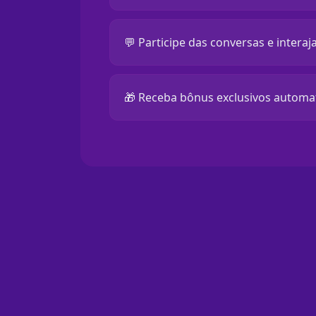
💬 Participe das conversas e interaj
🎁 Receba bônus exclusivos autom