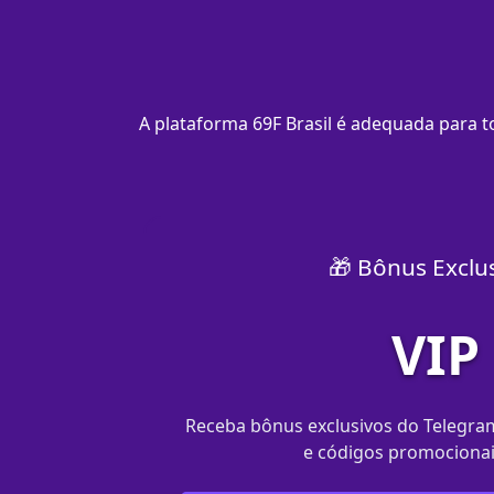
A plataforma 69F Brasil é adequada para 
🎁 Bônus Exclu
VIP
Receba bônus exclusivos do Telegra
e códigos promocionai