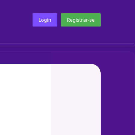
Login
Registrar-se