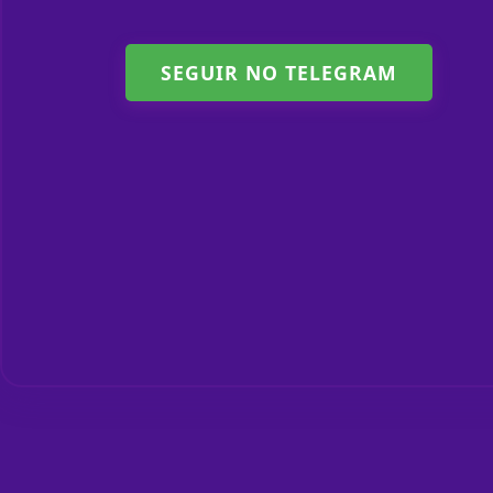
SEGUIR NO TELEGRAM