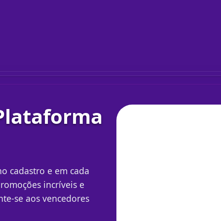
Plataforma
no cadastro e em cada
romoções incríveis e
unte-se aos vencedores