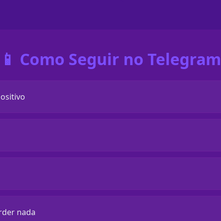
📱 Como Seguir no Telegram
ositivo
erder nada