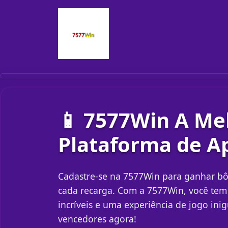
📱 7577Win A Me
Plataforma de A
Cadastre-se na 7577Win para ganhar bô
cada recarga. Com a 7577Win, você tem
incríveis e uma experiência de jogo inig
vencedores agora!