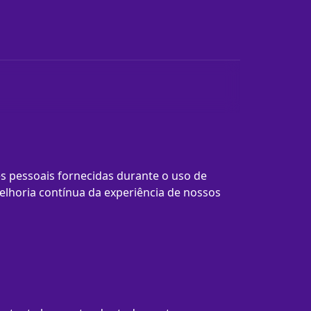
s pessoais fornecidas durante o uso de
elhoria contínua da experiência de nossos