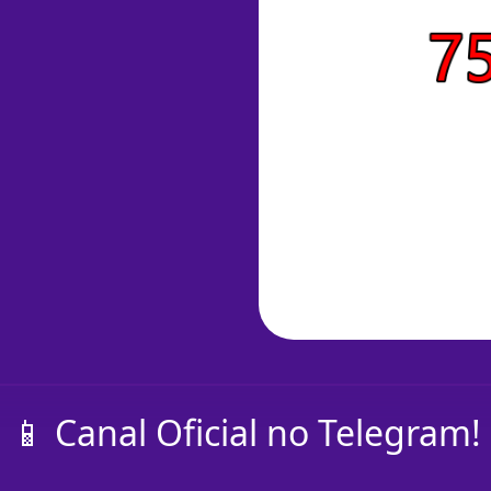
📱 Canal Oficial no Telegram!