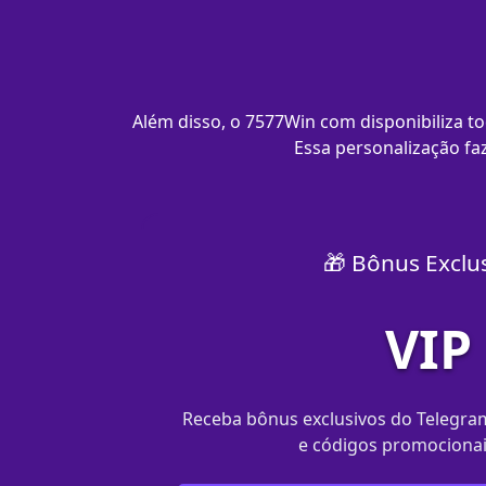
Além disso, o 7577Win com​ disponibiliza t
Essa personalização fa
🎁 Bônus Exclu
VIP
Receba bônus exclusivos do Telegra
e códigos promocionai