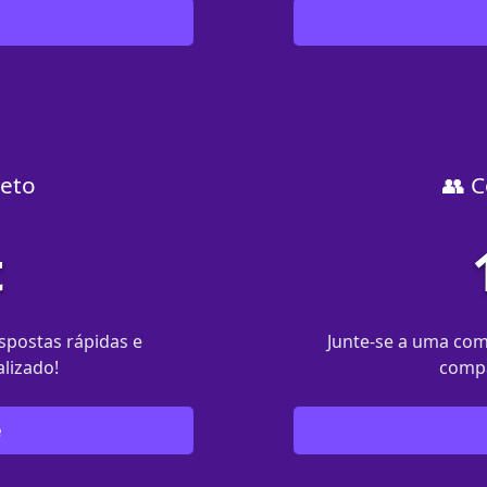
reto
👥 
t
espostas rápidas e
Junte-se a uma com
lizado!
compa
e