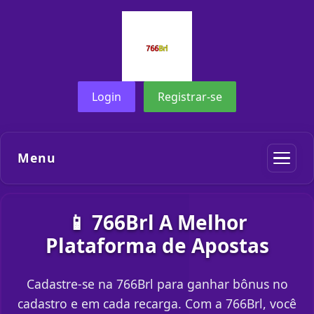
Login
Registrar-se
Menu
📱 766Brl A Melhor
Plataforma de Apostas
Cadastre-se na 766Brl para ganhar bônus no
cadastro e em cada recarga. Com a 766Brl, você