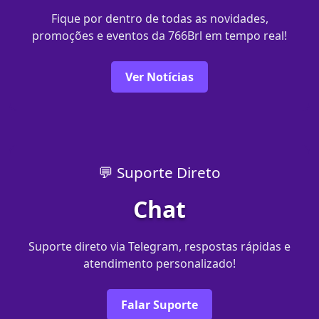
Fique por dentro de todas as novidades,
promoções e eventos da 766Brl em tempo real!
Ver Notícias
💬 Suporte Direto
Chat
Suporte direto via Telegram, respostas rápidas e
atendimento personalizado!
Falar Suporte