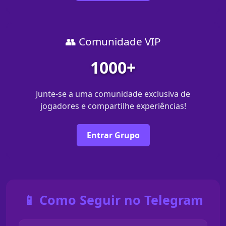
👥 Comunidade VIP
1000+
Junte-se a uma comunidade exclusiva de
jogadores e compartilhe experiências!
Entrar Grupo
📱 Como Seguir no Telegram