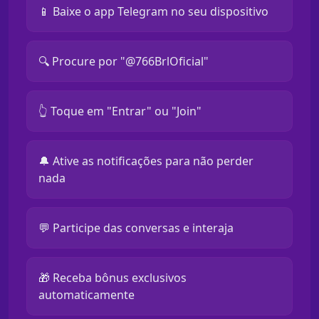
📱 Baixe o app Telegram no seu dispositivo
🔍 Procure por "@766BrlOficial"
👆 Toque em "Entrar" ou "Join"
🔔 Ative as notificações para não perder
nada
💬 Participe das conversas e interaja
🎁 Receba bônus exclusivos
automaticamente