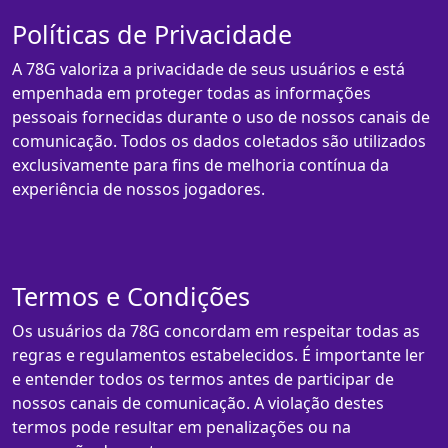
Políticas de Privacidade
A 78G valoriza a privacidade de seus usuários e está
empenhada em proteger todas as informações
pessoais fornecidas durante o uso de nossos canais de
comunicação. Todos os dados coletados são utilizados
exclusivamente para fins de melhoria contínua da
experiência de nossos jogadores.
Termos e Condições
Os usuários da 78G concordam em respeitar todas as
regras e regulamentos estabelecidos. É importante ler
e entender todos os termos antes de participar de
nossos canais de comunicação. A violação destes
termos pode resultar em penalizações ou na