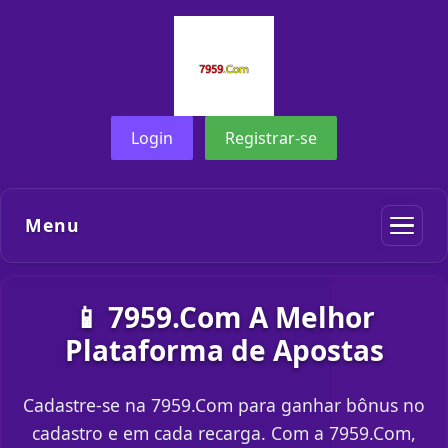
Login
Registrar-se
Menu
📱 7959.Com A Melhor
Plataforma de Apostas
Cadastre-se na 7959.Com para ganhar bônus no
cadastro e em cada recarga. Com a 7959.Com,