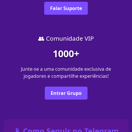
Falar Suporte
👥 Comunidade VIP
1000+
Junte-se a uma comunidade exclusiva de
jogadores e compartilhe experiências!
Entrar Grupo
📱 Como Seguir no Telegram