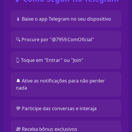
📱 Baixe o app Telegram no seu dispositivo
🔍 Procure por "@7959.ComOficial"
👆 Toque em "Entrar" ou "Join"
🔔 Ative as notificações para não perder
nada
💬 Participe das conversas e interaja
🎁 Receba bônus exclusivos