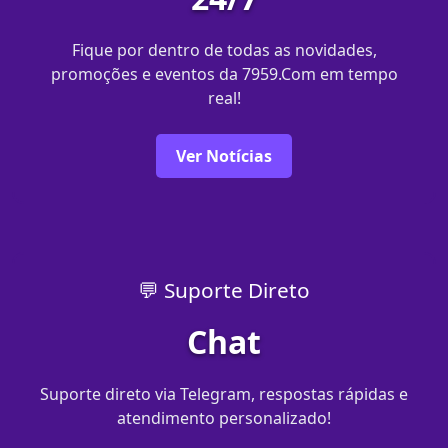
Fique por dentro de todas as novidades,
promoções e eventos da 7959.Com em tempo
real!
Ver Notícias
💬 Suporte Direto
Chat
Suporte direto via Telegram, respostas rápidas e
atendimento personalizado!