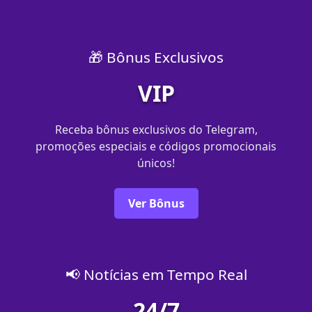
🎁 Bônus Exclusivos
VIP
Receba bônus exclusivos do Telegram,
promoções especiais e códigos promocionais
únicos!
Ver Bônus
📢 Notícias em Tempo Real
24/7