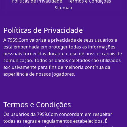
Políticas de Privacidade
Termos e Condições
Sitemap
Políticas de Privacidade
A 7959.Com valoriza a privacidade de seus usuários e
está empenhada em proteger todas as informações
pessoais fornecidas durante o uso de nossos canais de
comunicação. Todos os dados coletados são utilizados
exclusivamente para fins de melhoria contínua da
experiência de nossos jogadores.
Termos e Condições
Os usuários da 7959.Com concordam em respeitar
todas as regras e regulamentos estabelecidos. É