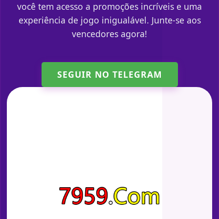
você tem acesso a promoções incríveis e uma
experiência de jogo inigualável. Junte-se aos
vencedores agora!
SEGUIR NO TELEGRAM