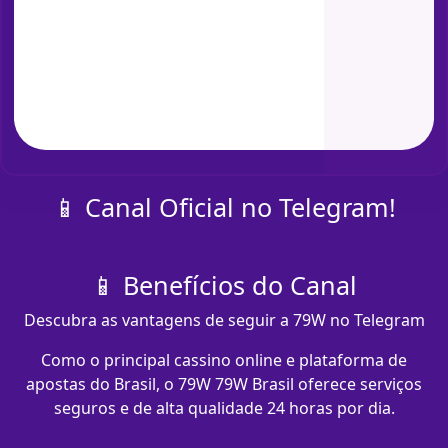
📱 Canal Oficial no Telegram!
📱 Benefícios do Canal
Descubra as vantagens de seguir a 79W no Telegram
Como o principal cassino online e plataforma de
apostas do Brasil, o 79W 79W Brasil oferece serviços
seguros e de alta qualidade 24 horas por dia.