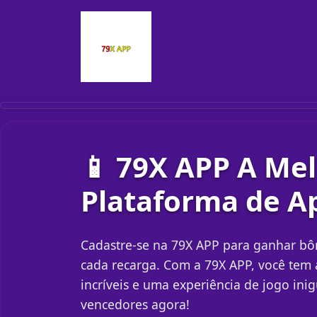
📱 79X APP A Me
Plataforma de A
Cadastre-se na 79X APP para ganhar bô
cada recarga. Com a 79X APP, você tem
incríveis e uma experiência de jogo inig
vencedores agora!