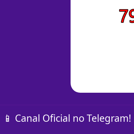
📱 Canal Oficial no Telegram!