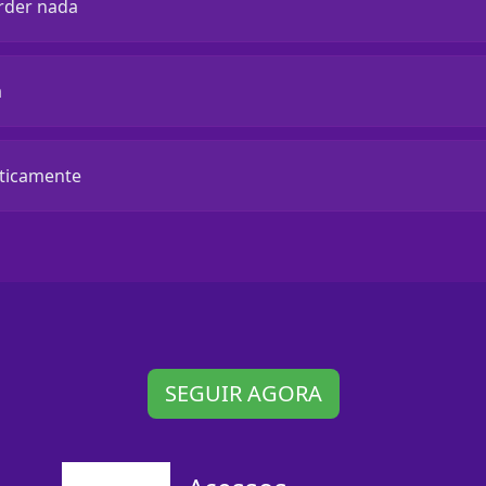
erder nada
a
aticamente
SEGUIR AGORA