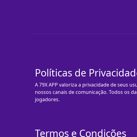
Políticas de Privacida
A 79X APP valoriza a privacidade de seus u
nossos canais de comunicação. Todos os dad
jogadores.
Termos e Condições