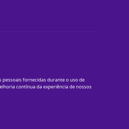
s pessoais fornecidas durante o uso de
elhoria contínua da experiência de nossos