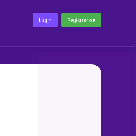
Login
Registrar-se