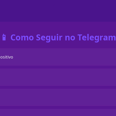
📱 Como Seguir no Telegram
ositivo