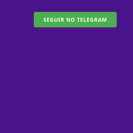
SEGUIR NO TELEGRAM