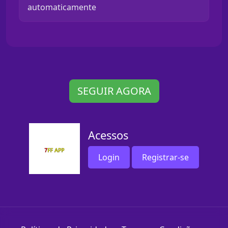
automaticamente
SEGUIR AGORA
Acessos
Login
Registrar-se