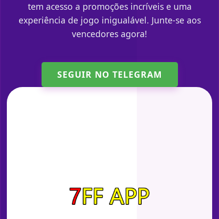
tem acesso a promoções incríveis e uma
experiência de jogo inigualável. Junte-se aos
vencedores agora!
SEGUIR NO TELEGRAM