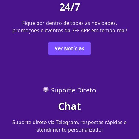
24/7
Fique por dentro de todas as novidades,
promoções e eventos da 7FF APP em tempo real!
Ver Notícias
💬 Suporte Direto
Chat
Suporte direto via Telegram, respostas rápidas e
atendimento personalizado!