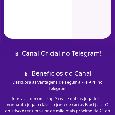
📱 Canal Oficial no Telegram!
📱 Benefícios do Canal
Descubra as vantagens de seguir a 7FF APP no
Telegram
Interaja com um crupiê real e outros jogadores
enquanto joga o clássico jogo de cartas Blackjack. O
objetivo é ter um valor de mão mais próximo de 21 do