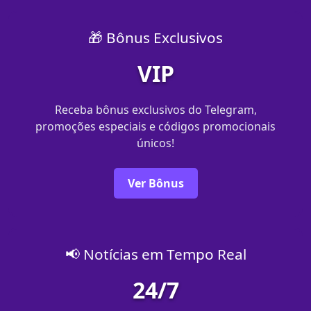
🎁 Bônus Exclusivos
VIP
Receba bônus exclusivos do Telegram,
promoções especiais e códigos promocionais
únicos!
Ver Bônus
📢 Notícias em Tempo Real
24/7