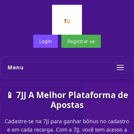
Login
Registrar-se
Menu
📱 7JJ A Melhor Plataforma de
Apostas
Cadastre-se na 7JJ para ganhar bônus no cadastro
e em cada recarga. Com a 7JJ, você tem acesso a