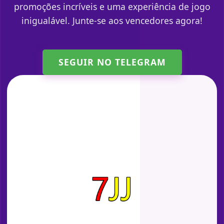
promoções incríveis e uma experiência de jogo
inigualável. Junte-se aos vencedores agora!
SEGUIR NO TELEGRAM