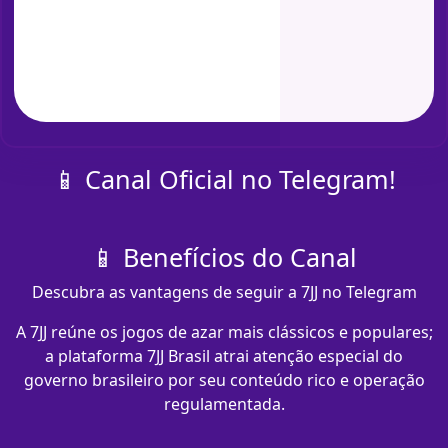
📱 Canal Oficial no Telegram!
📱 Benefícios do Canal
Descubra as vantagens de seguir a 7JJ no Telegram
A 7JJ reúne os jogos de azar mais clássicos e populares;
a plataforma 7JJ Brasil atrai atenção especial do
governo brasileiro por seu conteúdo rico e operação
regulamentada.