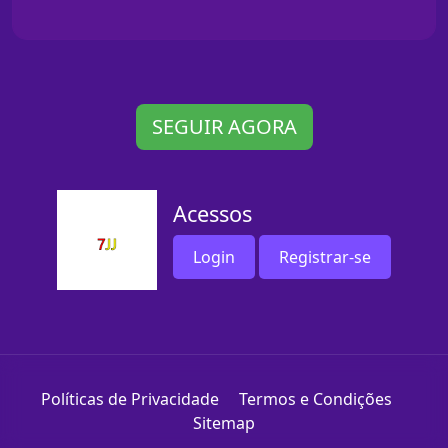
SEGUIR AGORA
Acessos
Login
Registrar-se
Políticas de Privacidade
Termos e Condições
Sitemap