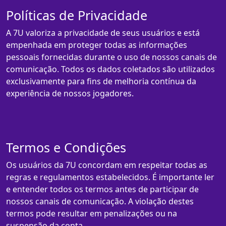
Políticas de Privacidade
A 7U valoriza a privacidade de seus usuários e está
empenhada em proteger todas as informações
pessoais fornecidas durante o uso de nossos canais de
comunicação. Todos os dados coletados são utilizados
exclusivamente para fins de melhoria contínua da
experiência de nossos jogadores.
Termos e Condições
Os usuários da 7U concordam em respeitar todas as
regras e regulamentos estabelecidos. É importante ler
e entender todos os termos antes de participar de
nossos canais de comunicação. A violação destes
termos pode resultar em penalizações ou na
suspensão da conta.