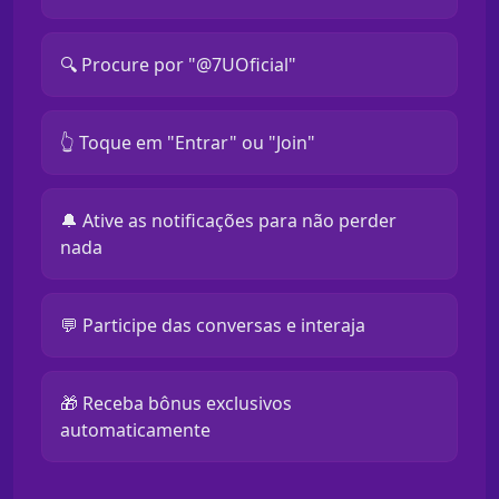
🔍 Procure por "@7UOficial"
👆 Toque em "Entrar" ou "Join"
🔔 Ative as notificações para não perder
nada
💬 Participe das conversas e interaja
🎁 Receba bônus exclusivos
automaticamente