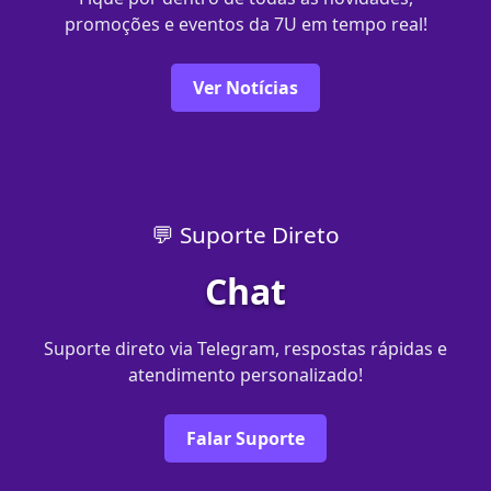
promoções e eventos da 7U em tempo real!
Ver Notícias
💬 Suporte Direto
Chat
Suporte direto via Telegram, respostas rápidas e
atendimento personalizado!
Falar Suporte